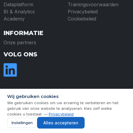
Dataplatform
Trainingsvoorwaarden
BI & Analytics
Privacybeleid
Academy
Cookiebeleid
INFORMATIE
Onze partners
VOLG ONS
©
2026
Connected Data Group
Wij gebruiken cookies
We gebruiken cookies om uw ervaring te verbeteren en het
Cookievoorkeuren aanpassen
gebruik van onze website te analyseren. Kies zelf welke
cookies u toestaat. —
Privacybeleid
Instellingen
Alles accepteren