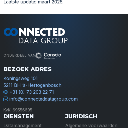
Laatste update: maart 2026.
ONDERDEEL VAN
BEZOEK ADRES
Koningsweg 101
5211 BH ’s-Hertogenbosch
+31 (0) 73 203 22 71
info@connecteddatagroup.com
KvK: 69556695
DIENSTEN
JURIDISCH
Datamanagement
Algemene voorwaarden